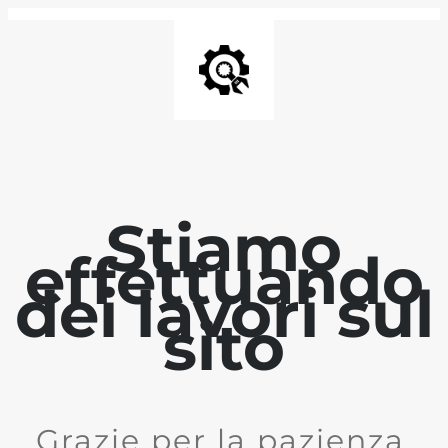
Stiamo
effettuando
dei lavori sul
sito
Grazie per la pazienza.