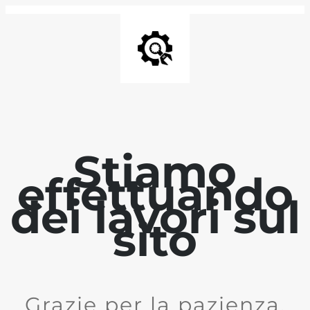
Stiamo
effettuando
dei lavori sul
sito
Grazie per la pazienza.