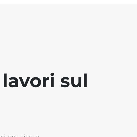
lavori sul
i sul sito e