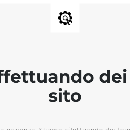
fettuando dei 
sito
la pazienza. Stiamo effettuando dei lavor