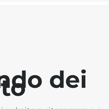
ndo dei
ito