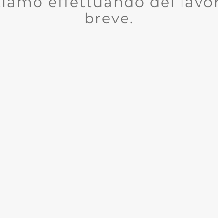
tiamo effettuando dei lavor
breve.