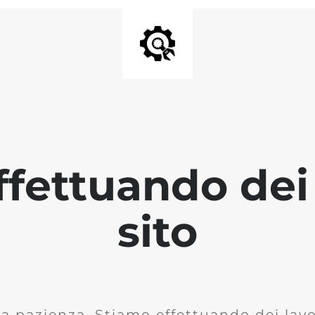
fettuando dei 
sito
la pazienza. Stiamo effettuando dei lavor