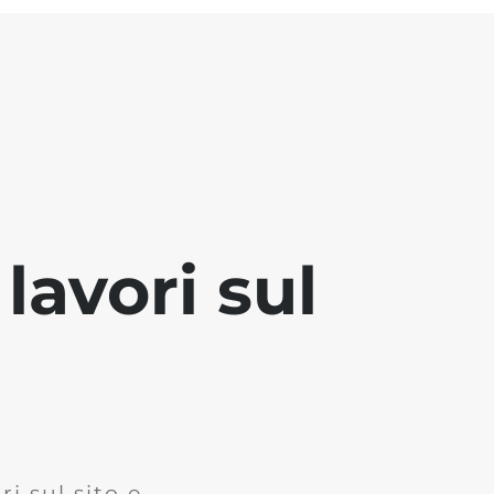
lavori sul
i sul sito e