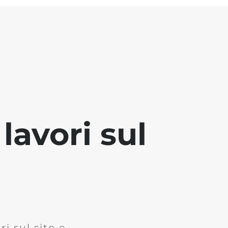
lavori sul
i sul sito e