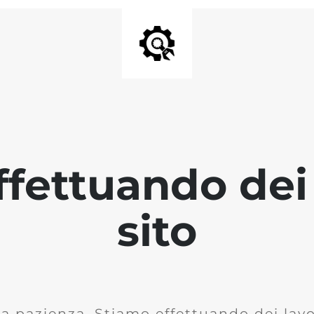
fettuando dei 
sito
la pazienza. Stiamo effettuando dei lavor