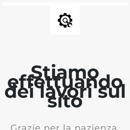
Stiamo
effettuando
dei lavori sul
sito
Grazie per la pazienza.