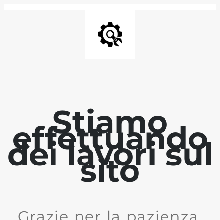
Stiamo
effettuando
dei lavori sul
sito
Grazie per la pazienza.