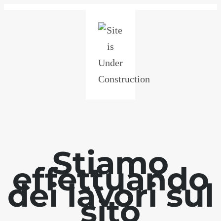
Stiamo
effettuando
dei lavori sul
sito