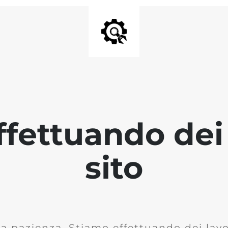
fettuando dei 
sito
la pazienza. Stiamo effettuando dei lavor