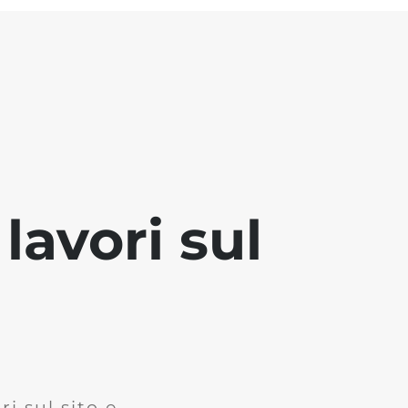
lavori sul
i sul sito e