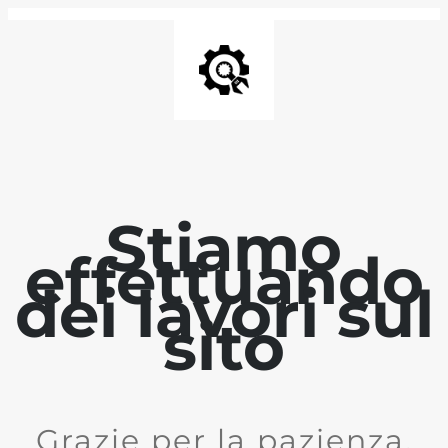
Stiamo
effettuando
dei lavori sul
sito
Grazie per la pazienza.