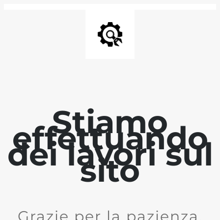
Stiamo
effettuando
dei lavori sul
sito
Grazie per la pazienza.