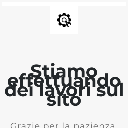
Stiamo
effettuando
dei lavori sul
sito
Grazie per la pazienza.