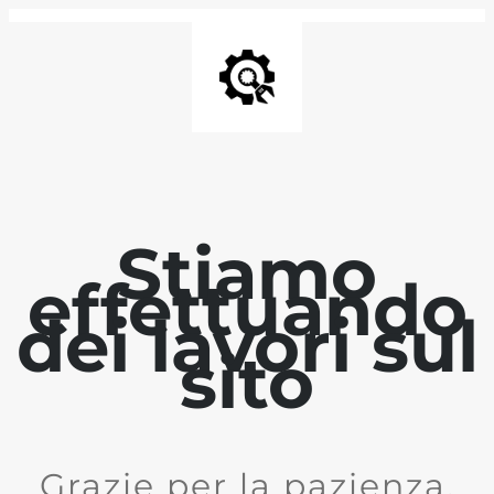
Stiamo
effettuando
dei lavori sul
sito
Grazie per la pazienza.