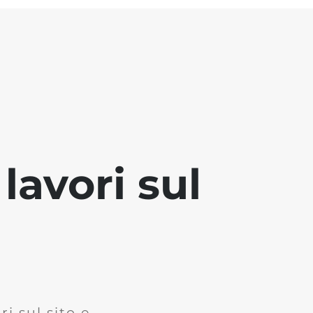
lavori sul
i sul sito e