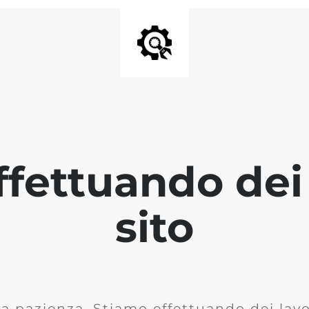
fettuando dei 
sito
la pazienza. Stiamo effettuando dei lavor