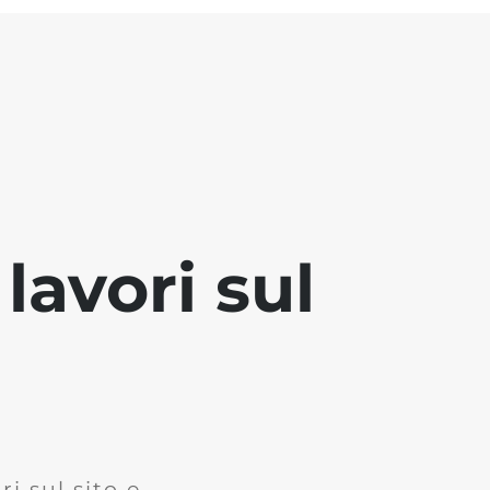
lavori sul
i sul sito e