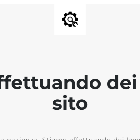
fettuando dei 
sito
la pazienza. Stiamo effettuando dei lavor