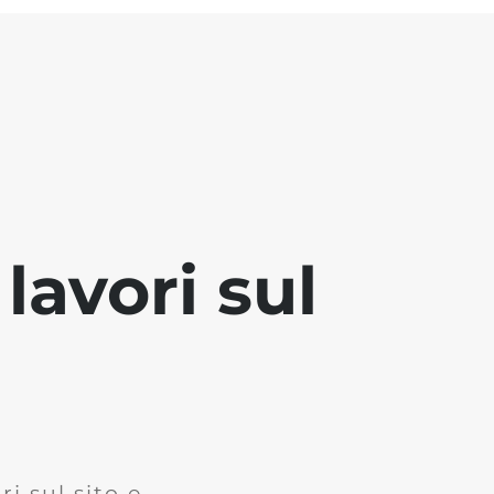
lavori sul
i sul sito e