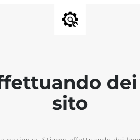
fettuando dei 
sito
la pazienza. Stiamo effettuando dei lavor