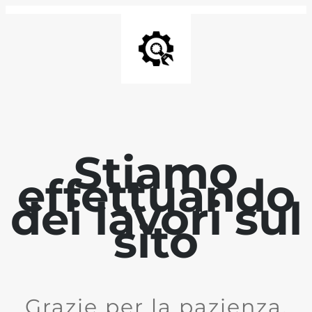
Stiamo
effettuando
dei lavori sul
sito
Grazie per la pazienza.