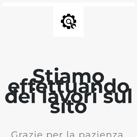
Stiamo
effettuando
dei lavori sul
sito
Grazie per la pazienza.