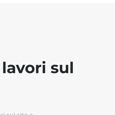
lavori sul
i sul sito e