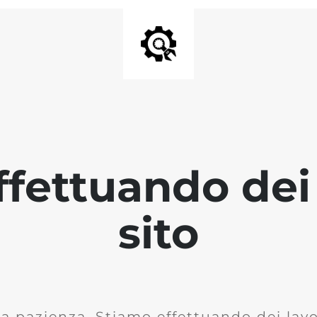
fettuando dei 
sito
la pazienza. Stiamo effettuando dei lavor