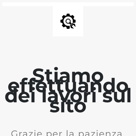
Stiamo
effettuando
dei lavori sul
sito
Grazie per la pazienza.