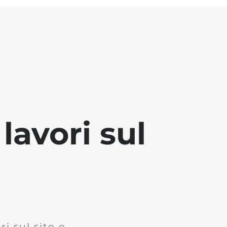
lavori sul
i sul sito e