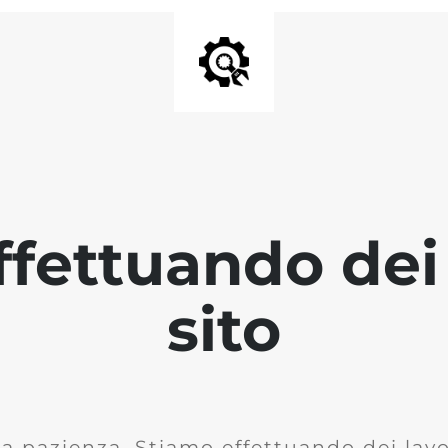
fettuando dei 
sito
la pazienza. Stiamo effettuando dei lavor