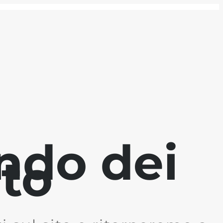
ndo dei
ito