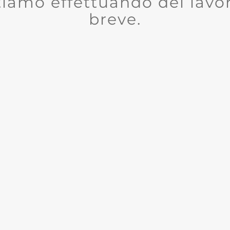
tiamo effettuando dei lavor
breve.