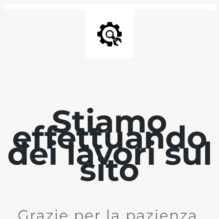
Stiamo
effettuando
dei lavori sul
sito
Grazie per la pazienza.