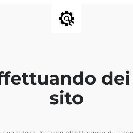
fettuando dei 
sito
la pazienza. Stiamo effettuando dei lavor