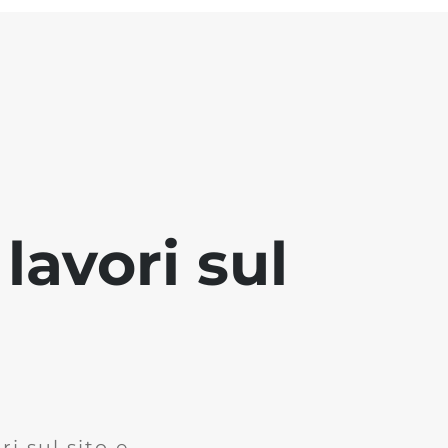
lavori sul
i sul sito e